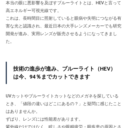
、
本当の眼に悪影響を及ぼすブルーライトとは、HEVと言って
ク
補
高エネルギー可視光線です。
ト
聴
これは、長時間目に照射していると眼病や失明につながる有
レ
器
害な光と認識され、最近日本の大手レンズメーカーでも研究
ン
の
ズ
開発が進み、実用レンズが販売させるようになってきまし
専
、
た。
補
門
聴
店
器
技術の進歩が進み、ブルーライト（HEV）
の
は今、94％までカットできます
専
門
店
UVカットやブルーライトカットなどのメガネを探している
で
とき、「値段の違いはどこにあるの？」と疑問に感じたこと
す
はありませんか。
。
ずばり、レンズには性能差があります。
「
難
紫外線だけではなく、眩しさや眼精疲労・眼疾患の原因とさ