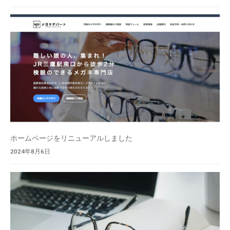
を
低
価
格
で
ご
提
供
し
て
ホームページをリニューアルしました
お
2024年8月6日
り
ま
す
。