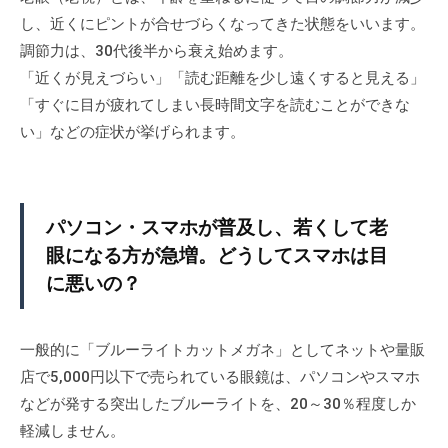
る
ジ
m
、
し、近くにピントが合せづらくなってきた状態をいいます。
三
。
i
コ
調節力は、30代後半から衰え始めます。
鷹
当
n
ン
「近くが見えづらい」「読む距離を少し遠くすると見える」
の
店
タ
「すぐに目が疲れてしまい長時間文字を読むことができな
メ
は
ク
い」などの症状が挙げられます。
ト
ガ
三
レ
鷹
ネ
ン
駅
、
ズ
す
パソコン・スマホが普及し、若くして老
コ
、
ぐ
眼になる方が急増。どうしてスマホは目
ン
補
、
に悪いの？
タ
聴
メ
器
ク
ガ
の
ト
ネ
一般的に「ブルーライトカットメガネ」としてネットや量販
専
レ
、
店で5,000円以下で売られている眼鏡は、パソコンやスマホ
門
コ
ン
などが発する突出したブルーライトを、20～30％程度しか
店
ン
ズ
軽減しません。
タ