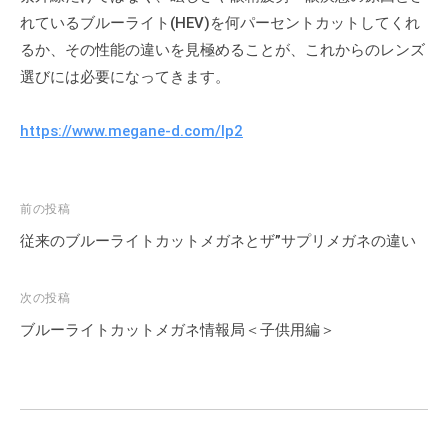
し
れているブルーライト(HEV)を何パーセントカットしてくれ
い
るか、その性能の違いを見極めることが、これからのレンズ
目
選びには必要になってきます。
の
人
https://www.megane-d.com/lp2
集
ま
れ
投
前の投稿
」
稿
従来のブルーライトカットメガネとザ”サプリメガネの違い
を
ナ
キ
ビ
ャ
次の投稿
ッ
ゲ
ブルーライトカットメガネ情報局＜子供用編＞
チ
ー
フ
シ
レ
ョ
ー
ン
ズ