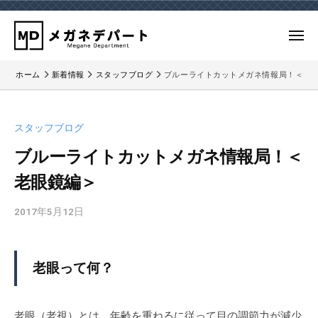
ー
コ
ガ
ネ
ン
メ
デ
テ
ニ
パ
メ
メ
ュ
ン
ー
ホーム
新着情報
スタッフブログ
ブルーライトカットメガネ情報局！＜老
ー
ガ
ガ
ツ
ト
ネ
ネ
へ
｜
デ
デ
ス
検
スタッフブログ
パ
パ
キ
眼
ー
ブルーライトカットメガネ情報局！＜
ー
ッ
の
ト
老眼鏡編＞
で
ト
プ
の
き
｜
公
2017年5月12日
b
る
検
式
y
三
眼
ホ
m
鷹
ー
の
d
の
老眼って何？
ム
で
-
メ
ペ
a
ガ
き
ー
d
ネ
老眼（老視）とは、年齢を重ねるに従って目の調節力が減少