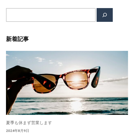
に
サ
、
イ
地
ト
域
内
密
新着記事
検
着
索
、
高
度
な
技
術
で
最
良
の
夏季も休まず営業します
商
2024年8月9日
品