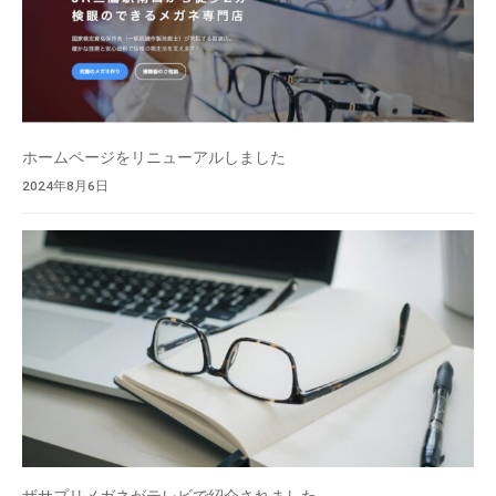
を
低
価
格
で
ホームページをリニューアルしました
ご
2024年8月6日
提
供
し
て
お
り
ま
す
。