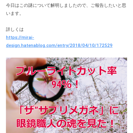
、
今日はこの謎について解明しましたので、ご報告したいと思
ク
補
ト
います。
聴
レ
器
ン
詳しくは
の
ズ
https://mirai-
専
、
design.hatenablog.com/entry/2018/04/10/172529
補
門
聴
店
器
の
専
門
店
で
す
。
「
難