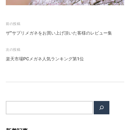
し
い
目
投
前の投稿
の
稿
ザ”サプリメガネをお買い上げ頂いた客様のレビュー集
人
ナ
集
ビ
ま
次の投稿
ゲ
れ
楽天市場PCメガネ人気ランキング第1位
」
ー
を
シ
キ
ョ
ャ
ン
ッ
チ
サ
フ
イ
レ
ト
ー
内
ズ