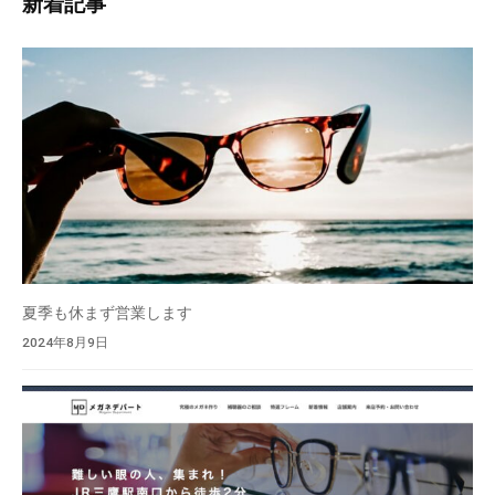
新着記事
検
に
索
、
地
域
密
着
、
高
度
な
技
夏季も休まず営業します
術
2024年8月9日
で
最
良
の
商
品