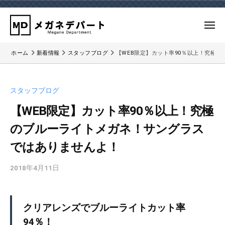
ー
コ
ガ
ネ
ン
メ
デ
テ
ニ
パ
メ
メ
ュ
ン
ー
ホーム
新着情報
スタッフブログ
【WEB限定】カット率90％以上！究極
ー
ガ
ガ
ツ
ト
ネ
ネ
へ
｜
デ
デ
ス
検
スタッフブログ
パ
パ
キ
眼
ー
【WEB限定】カット率90％以上！究極
ー
ッ
の
ト
のブルーライトメガネ！サングラス
で
ト
プ
の
き
｜
ではありませんよ！
公
る
検
式
三
2018年4月11日
b
眼
ホ
鷹
y
ー
の
の
m
ム
で
メ
d
クリアレンズでブルーライトカット率
ペ
ガ
き
-
ー
94％！
ネ