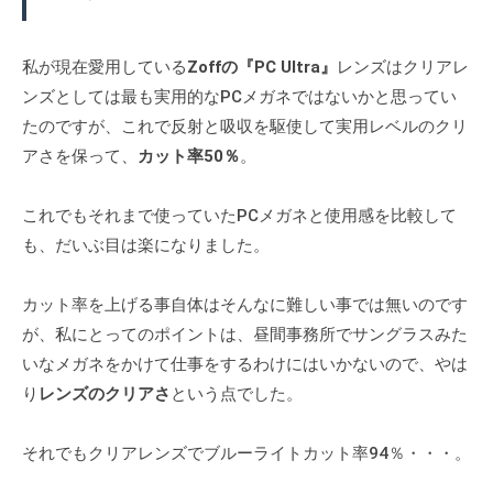
る
a
ジ
、
三
d
。
コ
m
鷹
私が現在愛用している
Zoffの『PC Ultra』
レンズはクリアレ
当
ン
i
の
ンズとしては最も実用的なPCメガネではないかと思ってい
店
タ
n
メ
たのですが、これで反射と吸収を駆使して実用レベルのクリ
は
ク
ト
ガ
三
アさを保って、
カット率50％
。
レ
鷹
ネ
ン
駅
これでもそれまで使っていたPCメガネと使用感を比較して
、
ズ
す
も、だいぶ目は楽になりました。
コ
、
ぐ
ン
補
、
カット率を上げる事自体はそんなに難しい事では無いのです
タ
聴
メ
が、私にとってのポイントは、昼間事務所でサングラスみた
器
ク
ガ
いなメガネをかけて仕事をするわけにはいかないので、やは
の
ト
ネ
専
り
レンズのクリアさ
という点でした。
レ
、
門
コ
ン
店
それでもクリアレンズでブルーライトカット率94％・・・。
ン
ズ
タ