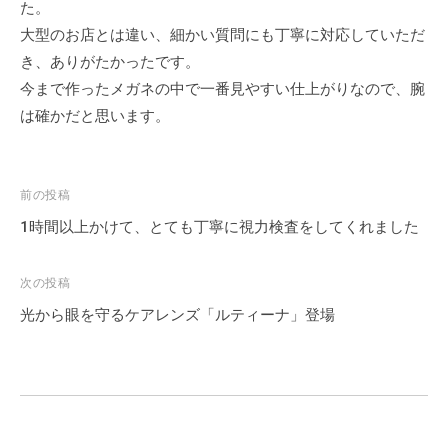
る
a
た。
ジ
、
三
d
大型のお店とは違い、細かい質問にも丁寧に対応していただ
。
コ
m
鷹
き、ありがたかったです。
当
ン
i
の
今まで作ったメガネの中で一番見やすい仕上がりなので、腕
店
タ
n
メ
は
ク
は確かだと思います。
ト
ガ
三
レ
鷹
ネ
ン
駅
投
前の投稿
、
ズ
す
稿
コ
1時間以上かけて、とても丁寧に視力検査をしてくれました
、
ぐ
ナ
ン
補
、
ビ
タ
聴
次の投稿
メ
ゲ
器
ク
光から眼を守るケアレンズ「ルティーナ」登場
ガ
の
ー
ト
ネ
専
シ
レ
、
門
ョ
コ
ン
店
ン
ン
ズ
タ