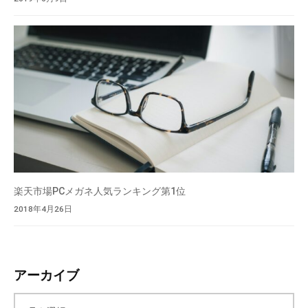
を
低
価
格
で
ご
提
供
し
て
お
楽天市場PCメガネ人気ランキング第1位
り
2018年4月26日
ま
す
。
アーカイブ