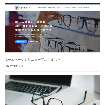
し
い
目
の
人
集
ま
れ
」
を
ホームページをリニューアルしました
キ
2024年8月6日
ャ
ッ
チ
フ
レ
ー
ズ