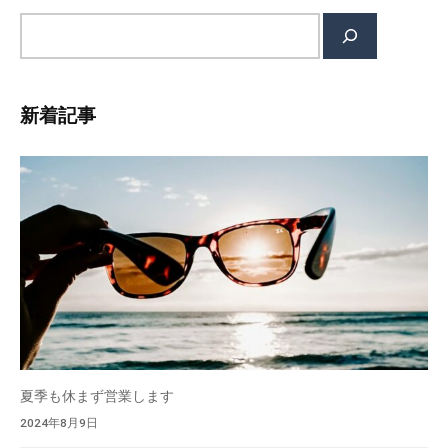
、
ク
サ
補
ト
イ
聴
レ
ト
器
ン
内
の
新着記事
ズ
検
専
、
索
補
門
聴
店
器
の
専
門
店
で
す
。
夏季も休まず営業します
「
2024年8月9日
難