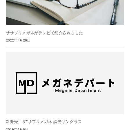
に
、
地
域
ザサプリメガネがテレビで紹介されました
密
2022年4月20日
着
、
高
度
な
技
術
で
最
良
の
新発売！ザ”サプリメガネ 調光サングラス
商
品
2019年6月9日