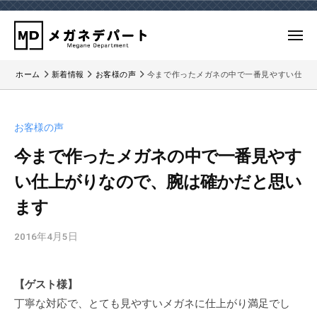
ー
コ
ガ
ネ
ン
メ
デ
テ
ニ
パ
メ
メ
ュ
ン
ー
ホーム
新着情報
お客様の声
今まで作ったメガネの中で一番見やすい仕上
ー
ガ
ガ
ツ
ト
ネ
ネ
へ
｜
デ
デ
ス
検
お客様の声
パ
パ
キ
眼
ー
今まで作ったメガネの中で一番見やす
ー
ッ
の
ト
い仕上がりなので、腕は確かだと思い
で
ト
プ
の
き
｜
ます
公
る
検
式
三
2016年4月5日
b
眼
ホ
鷹
y
ー
の
の
m
ム
で
メ
【ゲスト様】
d
ペ
ガ
き
丁寧な対応で、とても見やすいメガネに仕上がり満足でし
-
ー
ネ